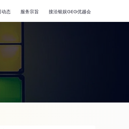
司动态
服务宗旨
接洽银娱GEG优越会