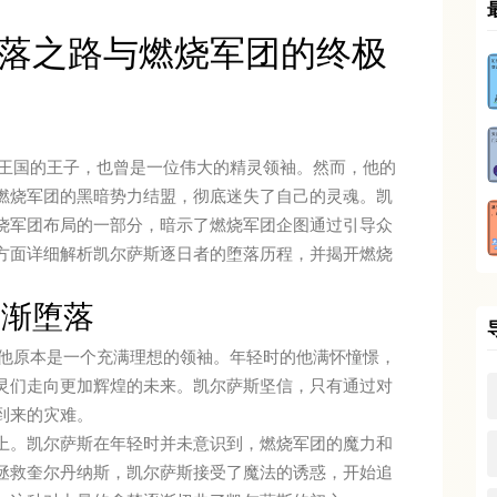
落之路与燃烧军团的终极
斯王国的王子，也曾是一位伟大的精灵领袖。然而，他的
燃烧军团的黑暗势力结盟，彻底迷失了自己的灵魂。凯
烧军团布局的一部分，暗示了燃烧军团企图通过引导众
方面详细解析凯尔萨斯逐日者的堕落历程，并揭开燃烧
逐渐堕落
，他原本是一个充满理想的领袖。年轻时的他满怀憧憬，
灵们走向更加辉煌的未来。凯尔萨斯坚信，只有通过对
到来的灾难。
上。凯尔萨斯在年轻时并未意识到，燃烧军团的魔力和
拯救奎尔丹纳斯，凯尔萨斯接受了魔法的诱惑，开始追