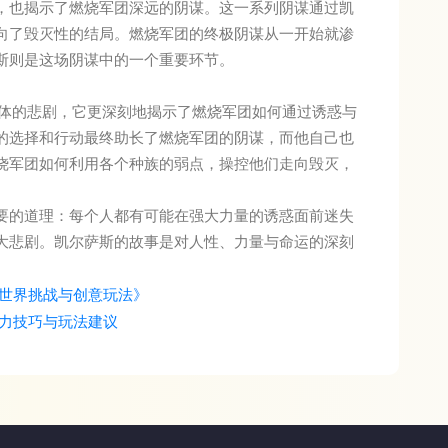
，也揭示了燃烧军团深远的阴谋。这一系列阴谋通过凯
向了毁灭性的结局。燃烧军团的终极阴谋从一开始就渗
斯则是这场阴谋中的一个重要环节。
个体的悲剧，它更深刻地揭示了燃烧军团如何通过诱惑与
的选择和行动最终助长了燃烧军团的阴谋，而他自己也
烧军团如何利用各个种族的弱点，操控他们走向毁灭，
要的道理：每个人都有可能在强大力量的诱惑面前迷失
大悲剧。凯尔萨斯的故事是对人性、力量与命运的深刻
。
世界挑战与创意玩法》
力技巧与玩法建议