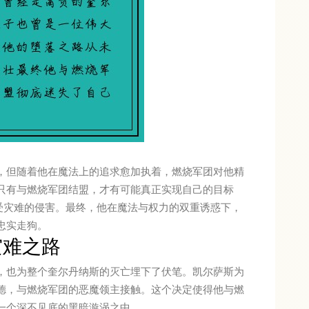
，但随着他在魔法上的追求愈加执着，燃烧军团对他精
只有与燃烧军团结盟，才有可能真正实现自己的目标
受灾难的侵害。最终，他在魔法与权力的双重诱惑下，
忠实走狗。
灾难之路
，也为整个奎尔丹纳斯的灭亡埋下了伏笔。凯尔萨斯为
德，与燃烧军团的恶魔领主接触。这个决定使得他与燃
一个深不见底的黑暗漩涡之中。