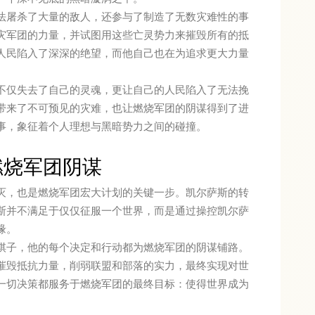
法屠杀了大量的敌人，还参与了制造了无数灾难性的事
灾军团的力量，并试图用这些亡灵势力来摧毁所有的抵
人民陷入了深深的绝望，而他自己也在为追求更大力量
不仅失去了自己的灵魂，更让自己的人民陷入了无法挽
带来了不可预见的灾难，也让燃烧军团的阴谋得到了进
事，象征着个人理想与黑暗势力之间的碰撞。
燃烧军团阴谋
灭，也是燃烧军团宏大计划的关键一步。凯尔萨斯的转
斯并不满足于仅仅征服一个世界，而是通过操控凯尔萨
缘。
棋子，他的每个决定和行动都为燃烧军团的阴谋铺路。
摧毁抵抗力量，削弱联盟和部落的实力，最终实现对世
一切决策都服务于燃烧军团的最终目标：使得世界成为