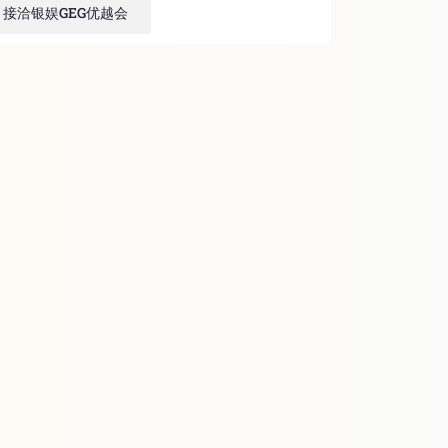
接洽银娱GEG优越会