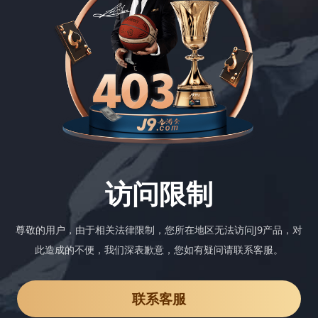
访问限制
尊敬的用户，由于相关法律限制，您所在地区无法访问J9产品，对
此造成的不便，我们深表歉意，您如有疑问请联系客服。
联系客服