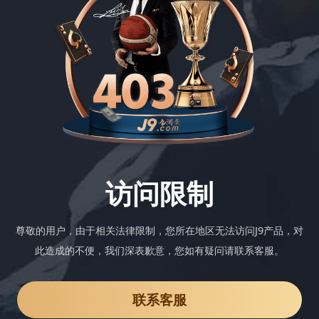
访问限制
尊敬的用户，由于相关法律限制，您所在地区无法访问J9产品，对
此造成的不便，我们深表歉意，您如有疑问请联系客服。
联系客服