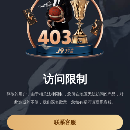
访问限制
尊敬的用户，由于相关法律限制，您所在地区无法访问J9产品，对
此造成的不便，我们深表歉意，您如有疑问请联系客服。
联系客服